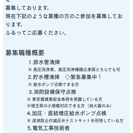
募集しております。
現在下記のような業種の方のご参加を募集してお
ります。
ふるってご応募ください。
募集職種概要
1.排水管清掃
※ 高圧洗浄車、高圧洗浄機積込車両どちらでも可
2.貯水槽清掃 ◇緊急募集中！
※ 給水ポンプ点検できる方
3.消防設備保守点検
※ 東京都建築安全条例を把握している方
※埼玉県の小規模対応できる方（消火器のみ）
4.加圧・直結増圧給水ポンプ点検
※ 逆流防止付減圧弁テストキットを所持している方
5.電気工事技術者