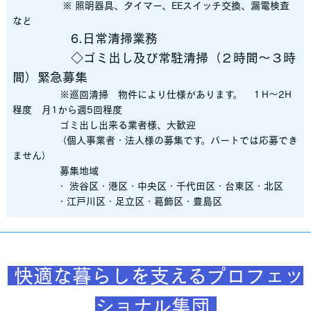
※ 照明器具、タイマー、EEスイッチ交換、漏電検査
など
6.日常清掃業務
◇ゴミ出し及び常駐清掃（２時間〜３時
間）緊急募集
※巡回清掃 物件により仕様があります。 １H〜2H
程度 月1から週5回程度
ゴミ出し出来る業者様、大歓迎
（個人事業者・法人様の募集です。パートでは応募でき
ません）
募集地域
・ 渋谷区・港区・中央区・千代田区・台東区・北区
・江戸川区・足立区・葛飾区・豊島区
快適な暮らしを支えるプロフェッ
ショナル集団